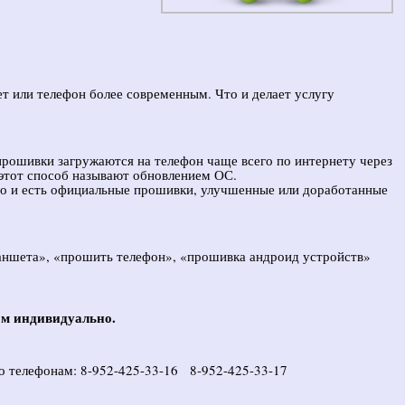
т или телефон более современным. Что и делает услугу
прошивки загружаются на телефон чаще всего по интернету через
 этот способ называют обновлением ОС.
о и есть официальные прошивки, улучшенные или доработанные
аншета», «прошить телефон», «прошивка андроид устройств»
ом индивидуально.
по телефонам:
8-952-425-33-16 8-952-425-33-17