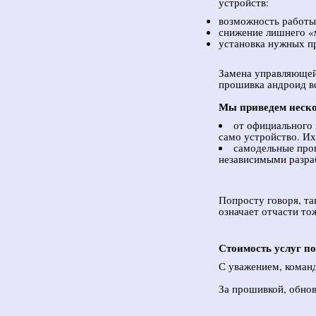
устройств:
возможность работы 
снижение лишнего «
установка нужных п
Замена управляющей 
прошивка андроид вс
Мы приведем неско
от официального 
само устройство. Их
самодельные про
независимыми разра
Попросту говоря, т
означает отчасти то
Стоимость услуг п
С уважением, команд
За прошивкой, обно