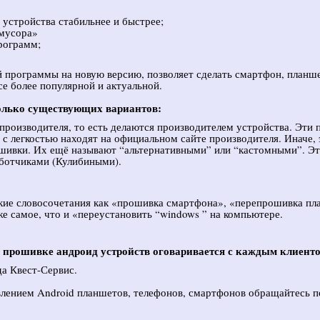
устройства стабильнее и быстрее;
мусора»
рограмм;
программы на новую версию, позволяет сделать смартфон, планше
е более популярной и актуальной.
лько существующих вариантов:
производителя, то есть делаются производителем устройства. Эти 
 с легкостью находят на официальном сайте производителя. Иначе,
шивки. Их ещё называют “альтернативными” или “кастомными”. Эт
ботчиками (Кулибиными).
акие словосочетания как «прошивка смартфона», «перепрошивка пл
же самое, что и «переустановить “windows ” на компьютере.
о прошивке андроид устройств оговаривается с каждым клиент
а Квест-Сервис.
влением Android планшетов, телефонов, смартфонов обращайтесь 