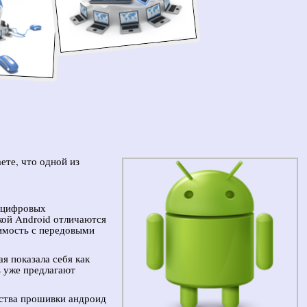
ете, что одной из
 цифровых
кой Android отличаются
имость с передовыми
ая показала себя как
ь уже предлагают
ства прошивки андроид