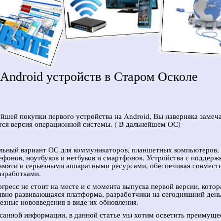
Android устройств в Старом Осколе
йшей покупки первого устройства на Android, Вы наверняка замеча
тся версия операционной системы. ( В дальнейшем ОС)
ьный вариант ОС для коммуникаторов, планшетных компьютеров,
ефонов, ноутбуков и нетбуков и смартфонов. Устройства с поддерж
мяти и серьезными аппаратными ресурсами, обеспечивая совмест
азработками.
огресс не стоит на месте и с момента выпуска первой версии, котор
ивно развивающаяся платформа, разработчики на сегодняшний ден
езные нововведения в виде их обновления.
санной информации, в данной статье мы хотим осветить преимуще