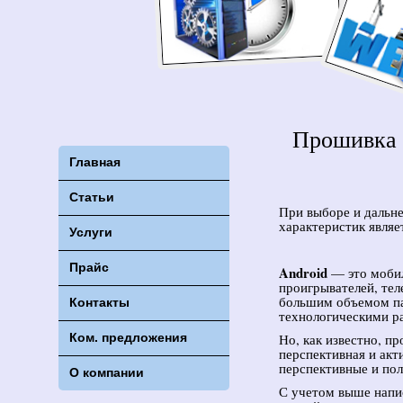
Прошивка 
Главная
Статьи
При выборе и дальне
характеристик являе
Услуги
Прайс
Android
— это мобил
проигрывателей, тел
большим объемом па
Контакты
технологическими р
Ком. предложения
Но, как известно, пр
перспективная и акт
перспективные и пол
О компании
С учетом выше напи